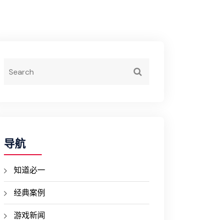
导航
知道必一
经典案例
游戏新闻