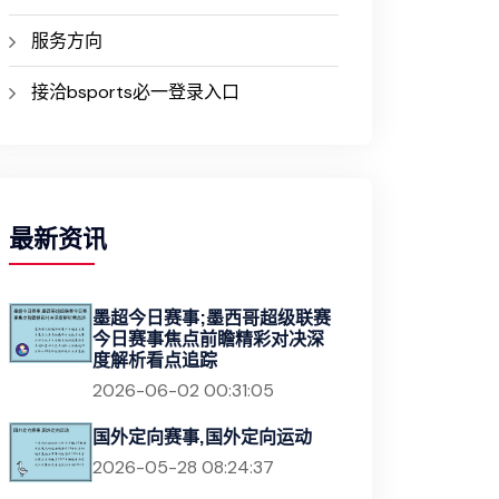
服务方向
接洽bsports必一登录入口
最新资讯
墨超今日赛事;墨西哥超级联赛
今日赛事焦点前瞻精彩对决深
度解析看点追踪
2026-06-02 00:31:05
国外定向赛事,国外定向运动
2026-05-28 08:24:37