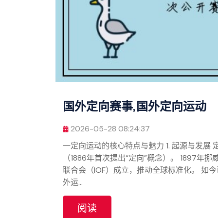
国外定向赛事,国外定向运动
2026-05-28 08:24:37
一定向运动的核心特点与魅力 1. 起源与发展
（1886年首次提出“定向”概念）。 1897
联合会（IOF）成立，推动全球标准化。 如
外运...
阅读