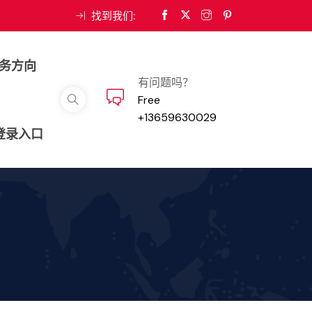
找到我们:
务方向
有问题吗？
Free
+13659630029
一登录入口