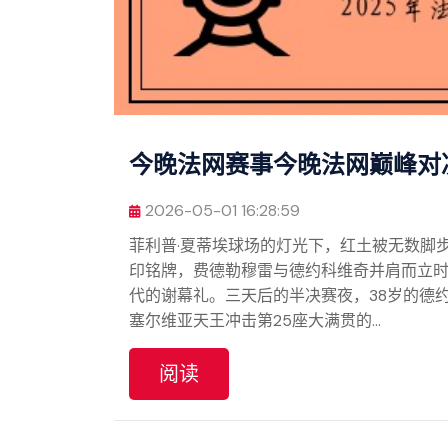
今晚法网赛事今晚法网巅峰对
2026-05-01 16:28:59
菲利普·夏蒂埃球场的灯光下，红土被无数脚
印铭牌，费德勒穆雷与德约科维奇并肩而立时
代的谢幕礼。三天后的半决赛夜，38岁的德
塞尔维亚天王冲击第25座大满贯的...
阅读