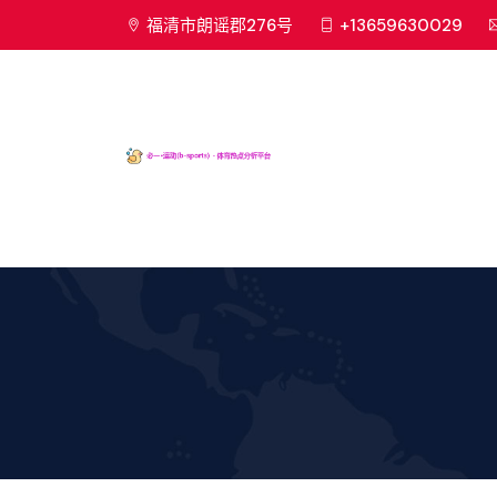
福清市朗谣郡276号
+13659630029