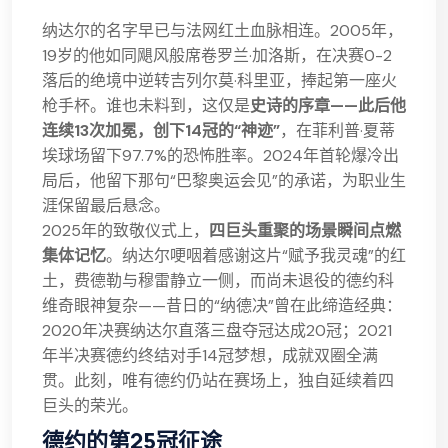
纳达尔的名字早已与法网红土血脉相连。2005年，
19岁的他如同飓风般席卷罗兰·加洛斯，在决赛0-2
落后的绝境中逆转吉列尔莫·科里亚，捧起第一座火
枪手杯。谁也未料到，这仅是
史诗的序章——此后他
连续13次加冕，创下14冠的“神迹”
，在菲利普·夏蒂
埃球场留下97.7%的恐怖胜率。2024年首轮爆冷出
局后，他留下那句“巴黎奥运会见”的承诺，为职业生
涯保留最后悬念。
2025年的致敬仪式上，
四巨头重聚的场景瞬间点燃
集体记忆
。纳达尔哽咽着感谢这片“赋予我灵魂”的红
土，费德勒与穆雷静立一侧，而尚未退役的德约科
维奇眼神复杂——昔日的“纳德决”曾在此缔造经典：
2020年决赛纳达尔直落三盘夺冠达成20冠；2021
年半决赛德约终结对手14冠梦想，成就双圈全满
贯。此刻，唯有德约仍站在赛场上，独自延续着四
巨头的荣光。
德约的第25冠征途