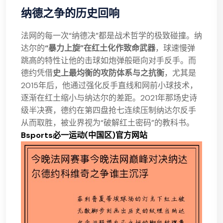
纳德之争的历史回响
法网的每一次“纳德决”都是战术哲学的极致碰撞。纳
达尔的
“暴力上旋”在红土化作致命武器
，球速慢弹
跳高的特性让他的击球如炮弹般砸向对手反手。而
德约凭借
史上最均衡的攻防体系与之抗衡
，尤其是
2015年后，他通过强化反手直线和网前小球技术，
逐渐在红土缩小与纳达尔的差距。2021年那场史诗
级半决赛，德约在第四盘抢七连续压制纳达尔反手
从而取胜，被业界视为“破解红土密码”的教科书。
Bsports必一运动(中国区)官方网站