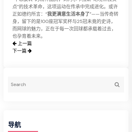
点”的技术革命，这项运动在传承中完成进化。或许
正如德约所言：“
我更满意生活本身了
”——当传奇转
身，留下的是100座冠军奖杯与25冠未竟的史诗，
而网球的魅力，正在于每一次回球都承载着过去，
也孕育着未来。
上一篇
下一篇
导航